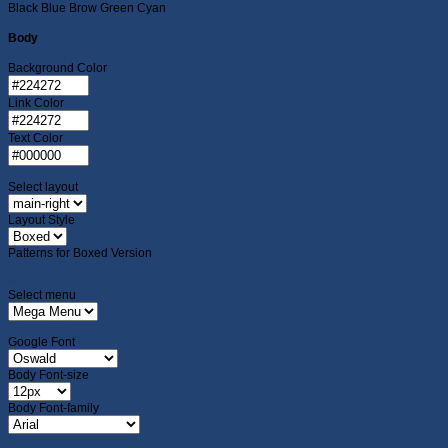
Black
Blue
Brow
Green
Cyan
Body
Background Color
Link Color
Text Color
Layout
Select layout
Layout Style
Patterns for Boxed Version
pattern1
pattern2
pattern3
pattern4
pattern5
pattern6
pattern7
pattern8
Menu
Select menu
Typography
Google Font
Body Font-size
Body Font-family
Reset