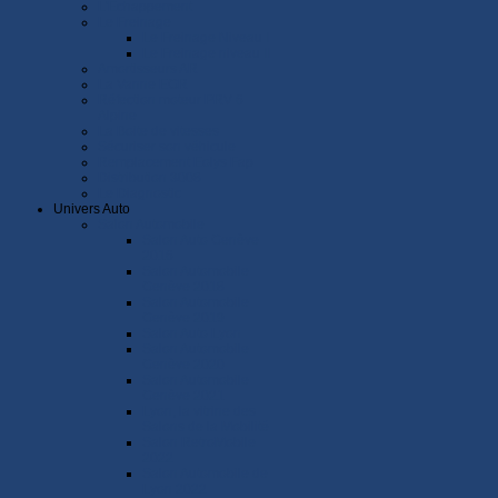
L'Echappement
Le Freinage
Le Freinage Niveau I
Le Freinage niveau II
Amortisseurs AR
La Vanne EGR
Réfection moteur PRV 6
Alpine
La Boite de vitesses
Sécuriser son véhicule
Remplacement Eolys Fap
Distribution 3008
Le Diagnostic
Univers Auto
Salon Automobile
Salon Auto Genève
2016
Salon Automobile
Genève 2018
Salon Automobile
Genève 2019
Salon Auto Lyon
Salon Automobile
Genève 2020
Salon Automobile
Genève 2021
Lyon, la vitrine des
Salons de la Mobilité
Salon RetroMobile
2022
Salon Automobile de
Lyon 2022