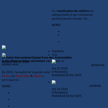
L'Orientation de la Mobilité au coeur du
Salon du Mondial des Métiers à Lyon
La v
isualisation des métiers
est
indispensable à une orientation
professionnelle réussite. En ...
MORE :
Carrossier Automobile
L'Automobile se mobilise pour
proposer un Avenir aux jeunes
Semaine des Services de
l'Automobile et de la Mobilité
Constructeurs
Populaires
Epoqu'Auto, Le Salon
Avis
Le
Salon International Epoqu'Auto des Automobiles
& des Motocyclettes anciennes
est devenu un
La
samedi, Mai 02 2026
0 comment
rendez-vous
Maintenance de son Moteur II
dimanche,
Quelle voiture acheter en 2026 ?
Avr 20 2025
En 2026, l'actualité de la guerre entre
0 Review(s)
Published:20 Avr 2025
l
'Iran
, les
États-Unis
&
Israël
a
Details
provoqué un ...
La
Maintenance de son Moteur
vendredi,
MORE :
Avr 18 2025
Museum Mercedes-Benz
0 Review(s)
Stuttgart
Published:18 Avr 2025
Expo Bugatti les 7 101 à la
Details
Cité de l'Automobile
Salon Automobile de Lyon