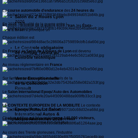
Les 24 Heures du
La
course automobile d'endurance
des
24 heures du
Salon du 2 Roues Lyon
Quelle voiture
Quelle voiture acheter en
2026
En 2026, l'actualité de la guerre entre l
En 2026, l'actualité de la guerre entre l
'Iran
, les
États-
Unis
&
Israël
a provoqué un
Salon Rétromobile
Chaque édition est
Salon du 2 Roues
Le Controle obligatoire
En
France
, le
Salon du 2 Roues de Lyon
est devenu
de l'Airbag Takata au
Contrôle technique
Le Controle
Au niveau réglementaire en
France
Vente
Vente Exceptionnelle
Sur l'un des anciens sites industriels de la
de la Collection
Epoqu'Auto, Le
Renault
Le
Salon International Epoqu'Auto des Automobiles
Reportage du Salon
LE CONTEXTE EUROPEEN DE LA MOBILITE
Le contexte
Epoqu'Auto, Le Salon
Salon Rétromobile 2026
International Autos &
Salon Automobile de
Chaque édition est fréquentée par
+ 140.000 visiteurs,
Motos Anciennes 2025
La
région Lyonnaise
est l'un des
berceaux
ce qui le consacre comme l'un des plus
Les plateformes
Au cours des Trente glorieuses, l'industrie