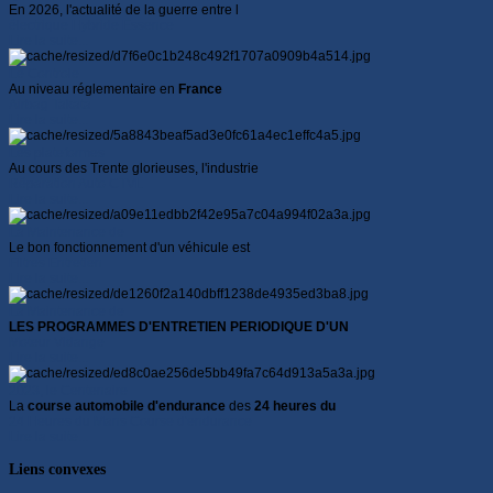
En 2026, l'actualité de la guerre entre l
électrique
Hybride
Essence
Lire la suite...
Le Controle
Au niveau réglementaire en
France
Airbag Takata
Lire la suite...
Les plateformes
Au cours des Trente glorieuses, l'industrie
Réparation Auto
CTVL
Lire la suite...
La Maintenance de
Le bon fonctionnement d'un véhicule est
Filtres
Entretien
Lire la suite...
La Maintenance de
LES PROGRAMMES D'ENTRETIEN PERIODIQUE D'UN
Moteur
Vidange
Lire la suite...
2023, le Centenaire
La
course automobile d'endurance
des
24 heures du
24 Heures du Mans
Course d'endurance
Lire la suite...
Liens convexes