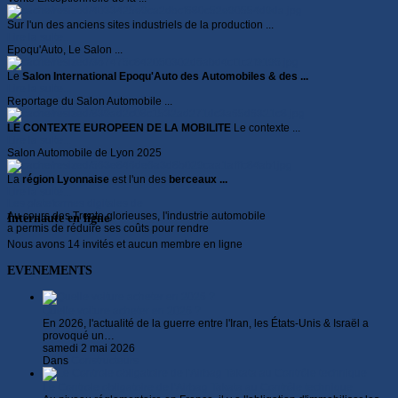
Sur l'un des anciens sites industriels de la production ...
Lire la suite...
Epoqu'Auto, Le Salon ...
Le
Salon International Epoqu'Auto des Automobiles & des ...
Lire la suite...
Reportage du Salon Automobile ...
LE CONTEXTE EUROPEEN DE LA MOBILITE
Le contexte ...
Lire la suite...
Salon Automobile de Lyon 2025
La
région Lyonnaise
est l'un des
berceaux ...
Lire la suite...
Les plateformes digitales de
Au cours des Trente glorieuses, l'industrie automobile
Internaute en ligne
a permis de réduire ses coûts pour rendre
Nous avons 14 invités et aucun membre en ligne
EVENEMENTS
Quelle voiture acheter en 2026 ?
En 2026, l'actualité de la guerre entre l'Iran, les États-Unis & Israël a
provoqué un…
samedi 2 mai 2026
Dans
Constructeurs
Le Controle obligatoire de l'Airbag Takata au Contrôle technique