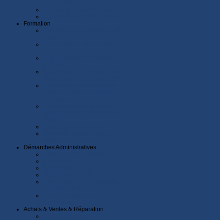
Automobile
Opérateur en Service rapide
Carrossier, un métier d'avenir
Formation
Contrôleur technique Auto VL
agréé
Technicien en Maintenance
VL
CQP Opérateur en Service
Rapide
La Semaine des Services de
l'Automobile et de la Mobilité
L'Orientation Automobile au
coeur du Salon du Mondial
des Métiers à Lyon
L'Automobile se mobilise
pour proposer un Avenir aux
jeunes
Carrossier Automobile
Protocole Sanitaire pour la
reprise du 11 mai 2020
Démarches Administratives
Paiement des Amendes
Permis à points
La Vignette Crit'Air
Vente d'un véhicule
Une tolérance de 3 mois est
accordée au CTVL
Achat d'un véhicule
d'occasion
Achats & Ventes & Réparation
Pièces détachées