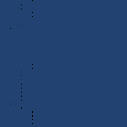
Quelle voiture acheter en 2026 ?
Les Spécialistes de la Réparation Auto
Entretenir son véhicule
Entretenir son véhicule en Hiver
Les plateformes de la Réparation & du Contrôle
technique Automobile
Controle obligatoire de l'Airbag Takata
Cours Méca & Conseils techniques
Le Remplacement des Filtres
La Maintenance de son Moteur
La Rotule inférieure
Le Refroidissement
La Distribution
Les Pneumatiques
L'Echappement
Le Freinage
Le Freinage Niveau I
Le Freinage niveau II
Amortisseurs AR
La Vanne EGR
Réfection moteur PRV 6 Alpine
La Boite de vitesses
Sécuriser son véhicule
Remplacement Eolys Fap
Distribution 3008
Le Diagnostic
Univers Auto
Salon Automobile
Salon Auto Genève 2016
Salon Automobile Genève 2018
Salon Automobile Genève 2019
Salon Auto Lyon