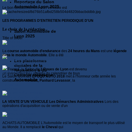
Reportage du Salon
La Maintenance de
Automobile Lyon 2025
Le bon fonctionnement d'un véhicule est
La Maintenance de
LES PROGRAMMES D'ENTRETIEN PERIODIQUE D'UN
Le choix de la rédaction
Salon Automobile de
Lyon 2025
Title of slider
2023, le Centenaire de
La
course automobile d'endurance
des
24 heures du Mans
est une
légende
dans le monde Automobile
. Elle a été
24 Heures du Mans
Course d'endurance
Les plateformes
Lire la suite...
Salon du 2 Roues Lyon 2026
digitales de la
En
France
, le
Salon du 2 Roues de Lyon
est devenu
Réparation & du
Epoqu'Auto, le salon
un évènement très attendu du calendrier de tous
Contrôle technique
Le Salon lyonnais
EPOQU'AUTO 2018
met à l'honneur cette année les
Automobile
constructeurs
Renault, Panhard Levassor
, la
Epoqu'Auto
Lire la suite...
La Vente d'un Véhicule
LA VENTE D'UN VEHICULE
Les Démarches Administratives
Lors des
opérations d'acquisition ou de vente d'un
Lire la suite...
Achats Automobile
ACHATS AUTOMOBILE L'Automobile est le moyen de transport le plus utilisé
au Monde. Il a remplacé
le Cheval
qui
Lire la suite...