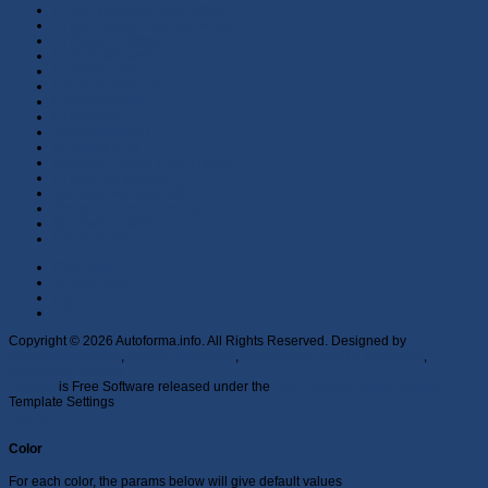
Le Remplacement des Filtres
La Maintenance de son Moteur
La Rotule inférieure
Le Refroidissement
La Distribution
Les Pneumatiques
L'Echappement
Le Freinage
Amortisseurs AR
La Vanne EGR
Réfection moteur PRV 6 Alpine
La Boite de vitesses
Sécuriser son véhicule
Remplacement Eolys Fap
Distribution 3008
Le Diagnostic
CSS Valid
XHTML Valid
LTR
RTL
Copyright © 2026 Autoforma.info. All Rights Reserved. Designed by
SmartAddons.Com
,
Joomla Templates
,
Responsive Joomla Templates
,
Wordpress Themes
Joomla!
is Free Software released under the
GNU General Public License.
Template Settings
Theme
Color
For each color, the params below will give default values