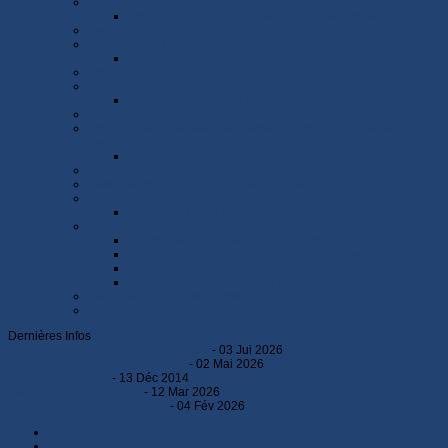
La Cité de l'Automobile de Mulhouse
Expo Bugatti les 7 101 à la Cité de l'Automobile
Aventure Peugeot
Véhicules de Collection
Museum Mercedes-Benz Stuttgart
Peugeot
Renault
Vente Exceptionnelle de la Collection Renault
Citroën
Les 24 Heures du Mans, la course automobile d'endurance
mythique
Edition 2019 des 24 heures du Mans Automobile
Salon Automobile 2019 de Lyon
Quelle énergie choisir pour rouler demain ?
Meeting French VW Bus 2022
6e édition french vw bus meeting
Salon du 2 Roues de Lyon
31ème édition du Salon du 2 Roues de Lyon
32eme Edition du Salon du 2 Roues de Lyon
Salon du 2 Roues Lyon 2026
30ème édition du Salon du 2 Roues de Lyon
Salon du Véhicule Industriel
Les Autoroutes
Dernières Infos
Les 24 Heures du Mans édition 2026
- 03 Jui 2026
Quelle voiture acheter en 2026 ?
- 02 Mai 2026
Achats Automobile
- 13 Déc 2014
Salon Rétromobile 2026
- 12 Mar 2026
Salon du 2 Roues Lyon 2026
- 04 Fév 2026