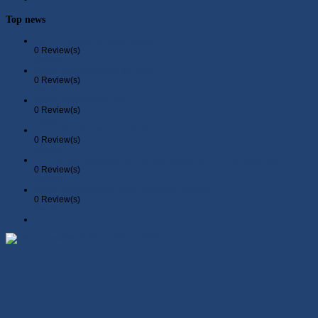
Top news
Les 24 Heures du Mans édition 2026
0 Review(s)
Details
Quelle voiture acheter en 2026 ?
0 Review(s)
Details
Salon Rétromobile 2026
0 Review(s)
Details
Salon du 2 Roues Lyon 2026
0 Review(s)
Details
Le Controle obligatoire de l'Airbag Takata au Contrôle technique
0 Review(s)
Details
Vente Exceptionnelle de la Collection Renault
0 Review(s)
Details