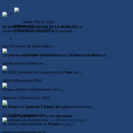
2022
L'Orientation de la Mobilité au coeur du Salon du Mondial des Métiers à
Lyon
mardi, Fév 11 2020
Reportage du Salon Automobile
0 Review(s)
LE CONTEXTE EUROPEEN DE LA MOBILITE
Le
Published:11 Fév 2020
contexte français & européen de la mobilité
Details
Les 24 Heures du Mans édition ...
La
course automobile d'endurance
des
24 heures du Mans
est ...
Lire la suite...
Quelle voiture acheter en ...
En 2026, l'actualité de la guerre entre l
'Iran
, les
...
Lire la suite...
Salon Rétromobile 2026
Chaque édition est fréquentée par
+ ...
Lire la suite...
Salon du 2 Roues Lyon 2026
En
France
, le
Salon du 2 Roues de Lyon
est devenu un ...
Lire la suite...
Salon Automobile de Lyon 2025
Le Controle obligatoire de ...
La
région Lyonnaise
est l'un des
berceaux
historiques de l'Automobile
. La diffusion du progrès
Au niveau réglementaire en
France
, il y a l
...
Lire la suite...
Vente Exceptionnelle de la ...