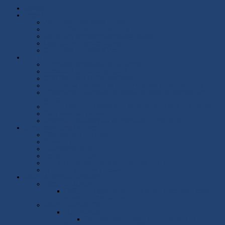
Accueil
Emploi
Automobile, une filière d'avenir
Le Contrôle des véhicules VL & VU
Technicien de Maintenance Automobile
Opérateur en Service rapide
Carrossier, un métier d'avenir
Formation
Contrôleur technique Auto VL agréé
Technicien en Maintenance VL
CQP Opérateur en Service Rapide
La Semaine des Services de l'Automobile et de la Mobilité
L'Orientation Automobile au coeur du Salon du Mondial des
Métiers à Lyon
L'Automobile se mobilise pour proposer un Avenir aux jeunes
Carrossier Automobile
Protocole Sanitaire pour la reprise du 11 mai 2020
Démarches Administratives
Paiement des Amendes
Permis à points
La Vignette Crit'Air
Vente d'un véhicule
Une tolérance de 3 mois est accordée au CTVL
Achat d'un véhicule d'occasion
Achats & Ventes & Réparation
Pièces détachées
Obligation réglementaire des pneus neige dans certaines
communes françaises
Achats Auto Neuf/Occ.
Achat véhicule
Les meilleures affaires automobiles 2021