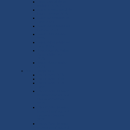
Lyon, capital de la
Mobilite en 2023
Salon International de
l'Auto Genève 2015
Salon Automobile de
Lyon 2023
Salon Automobile de
Genève 2024
Salon RetroMobile
2025
Salon Automobile de
Lyon 2025
Reportage du Salon
Automobile Lyon
2025
Salon Rétromobile
2026
Salon Epoqu'Auto
Epoqu'Auto 2015
Epoqu'Auto 2016
Epoqu'Auto 2018
Lyon
Epoqu'Auto, le salon
international autos &
motos anciennes
2019
Epoqu'Auto, le salon
international autos &
motos anciennes
2020
Epoqu'Auto, le salon
international autos &