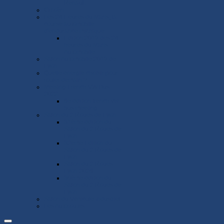
Renault
Citroën
Les 24 Heures du Mans, la
course automobile
d'endurance mythique
Edition 2019 des 24
heures du Mans
Automobile
Salon Automobile 2019 de
Lyon
Quelle énergie choisir pour
rouler demain ?
Meeting French VW Bus
2022
6e édition french vw
bus meeting
Salon du 2 Roues de Lyon
31ème édition du
Salon du 2 Roues de
Lyon
32eme Edition du
Salon du 2 Roues de
Lyon
Salon du 2 Roues
Lyon 2026
30ème édition du
Salon du 2 Roues de
Lyon
Salon du Véhicule Industriel
Les Autoroutes