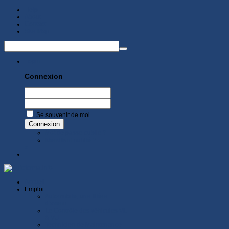
Help
About
Contact
Site Map
Login
Connexion
Se souvenir de moi
Connexion
Mot de passe oublié ?
Identifiant oublié ?
x
Accueil
Emploi
Automobile, une filière
d'avenir
Le Contrôle des véhicules VL
& VU
Technicien de Maintenance