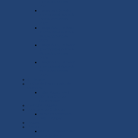
motos anciennes
2021
Epoqu'auto,le salon
international autos &
motos anciennes
2022
Epoqu'Auto, Le Salon
International Autos &
Motos Anciennes
2023
Epoqu'Auto, Le Salon
International Autos &
Motos Anciennes
2024
Epoqu'Auto, Le Salon
International Autos &
Motos Anciennes
2025
4 L Trophy
La Cité de l'Automobile de
Mulhouse
Expo Bugatti les 7
101 à la Cité de
l'Automobile
Aventure Peugeot
Véhicules de Collection
Museum Mercedes-
Benz Stuttgart
Peugeot
Renault
Vente Exceptionnelle
de la Collection