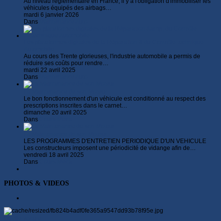
Au niveau réglementaire en France, il y a l'obligation d'immobiliser les
véhicules équipés des airbags…
mardi 6 janvier 2026
Dans
Maintenance Auto
Les plateformes digitales de la Réparation & du Contrôle technique
Automobile
Au cours des Trente glorieuses, l'industrie automobile a permis de
réduire ses coûts pour rendre…
mardi 22 avril 2025
Dans
Maintenance Auto
La Maintenance de son Moteur II
Le bon fonctionnement d'un véhicule est conditionné au respect des
prescriptions inscrites dans le carnet…
dimanche 20 avril 2025
Dans
Cours Méca
La Maintenance de son Moteur
LES PROGRAMMES D'ENTRETIEN PERIODIQUE D'UN VEHICULE
Les constructeurs imposent une périodicité de vidange afin de…
vendredi 18 avril 2025
Dans
Cours Méca
PHOTOS & VIDEOS
Quelle voiture