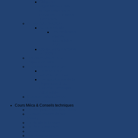
Obligation
réglementaire des
pneus neige dans
certaines communes
françaises
Achats Auto Neuf/Occ.
Achat véhicule
Les meilleures
affaires
automobiles
2021
Quelle voiture acheter
en 2026 ?
Les Spécialistes de la
Réparation Auto
Entretenir son véhicule
Entretenir son
véhicule en Hiver
Les plateformes de la
Réparation & du
Contrôle technique
Automobile
Controle obligatoire de
l'Airbag Takata
Cours Méca & Conseils techniques
Le Remplacement des Filtres
La Maintenance de son
Moteur
La Rotule inférieure
Le Refroidissement
La Distribution
Les Pneumatiques